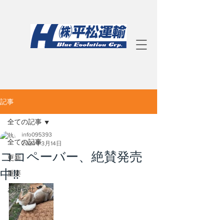
記事
全ての記事
info095393
全ての記事
2024年3月14日
ココペーバー、絶賛発売
更新
中‼️
重要
お知らせ