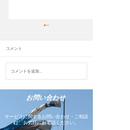
先日、Cocopaver
という会社を作
平松運輸のグルー
コメント
Blue Evolution 
して、新しい会社
しました。 ココ
FIELD STYLE TOKYO
コメントを追加…
う輸入商材を販売
2026に参加しています
お問い合わせ
Contact
サービスに関するお問い合わせ・ご相談
は、お気軽にお電話ください。