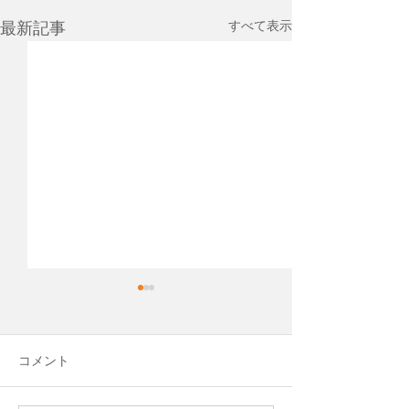
すべて表示
最新記事
先日、Cocopaver
という会社を作
平松運輸のグルー
コメント
Blue Evolution 
して、新しい会社