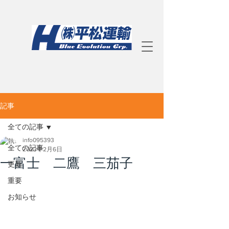
記事
全ての記事
info095393
全ての記事
2023年2月6日
一富士 二鷹 三茄子
更新
重要
お知らせ