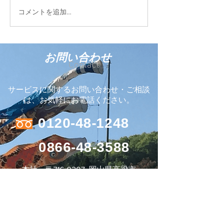
しました。 ココ
FIELD STYLE TOKYO
コメントを追加…
う輸入商材を販売
2026に参加しています
お問い合わせ
Contact
サービスに関するお問い合わせ・ご相談
は、お気軽にお電話ください。
0120-48-1248
0866-48-3588
本社 〒716-0207 岡山県高梁市
川上町仁賀627番地
メールフォームからも24時間受け付けております。
お問い合わせフォーム