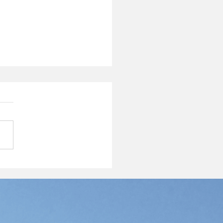
Cocopaver Japan とい
社を作りました
運輸のグループ全体をBlue
lution Grp.といいまして、新
会社が仲間入りしました。
ペーバーという輸入商材を販
ます。