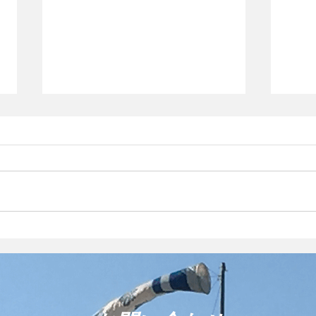
先日、
う会
平松
Evo
しい
ココ
売し
FIELD STYLE TOKYO 2026に
参加しています