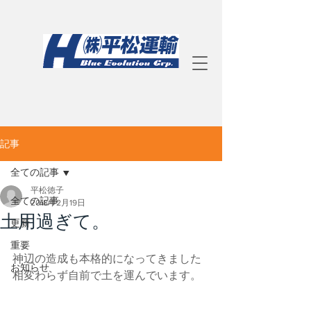
記事
全ての記事
平松徳子
全ての記事
2018年2月19日
土用過ぎて。
更新
重要
神辺の造成も本格的になってきました
お知らせ
相変わらず自前で土を運んでいます。