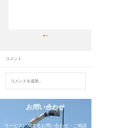
先日、Cocopaver
という会社を作
平松運輸のグルー
コメント
Blue Evolution 
して、新しい会社
しました。 ココ
FIELD STYLE TOKYO
コメントを追加…
う輸入商材を販売
2026に参加しています
お問い合わせ
Contact
サービスに関するお問い合わせ・ご相談