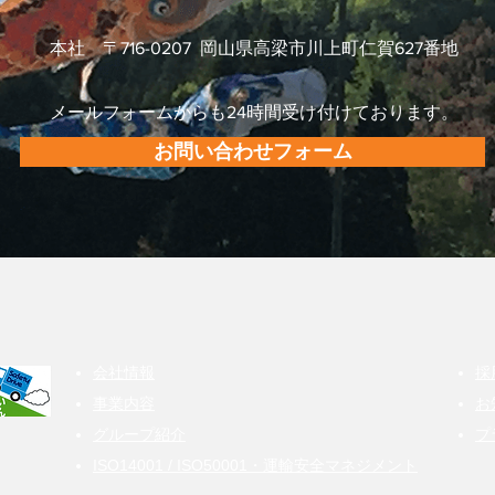
本社 〒716-0207 岡山県高梁市川上町仁賀627番地
メールフォームからも24時間受け付けております。
お問い合わせフォーム
会社情報
採
事業内容
お
グループ紹介
プ
ISO14001 / ISO50001・運輸安全マネジメント