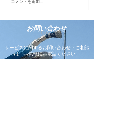
FIELD STYLE TOKYO
コメントを追加…
う輸入商材を販売
2026に参加しています
お問い合わせ
Contact
サービスに関するお問い合わせ・ご相談
は、お気軽にお電話ください。
0120-48-1248
0866-48-3588
本社 〒716-0207 岡山県高梁市
川上町仁賀627番地
メールフォームからも24時間受け付けております。
お問い合わせフォーム