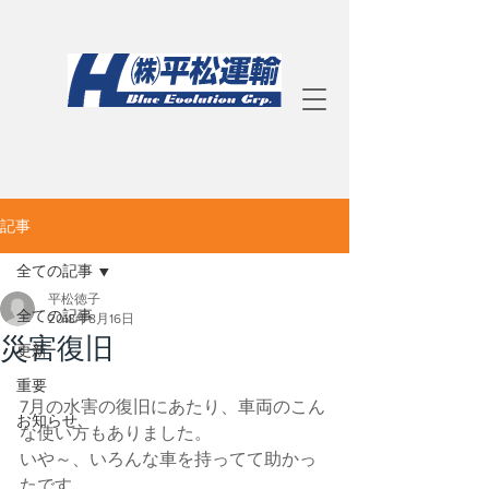
記事
全ての記事
平松徳子
全ての記事
2018年8月16日
災害復旧
更新
重要
7月の水害の復旧にあたり、車両のこん
お知らせ
な使い方もありました。
いや～、いろんな車を持ってて助かっ
たです。