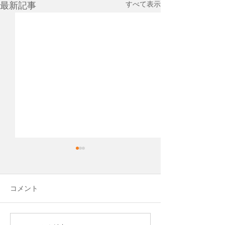
すべて表示
最新記事
先日、Cocopaver
という会社を作
平松運輸のグルー
コメント
Blue Evolution 
して、新しい会社
しました。 ココ