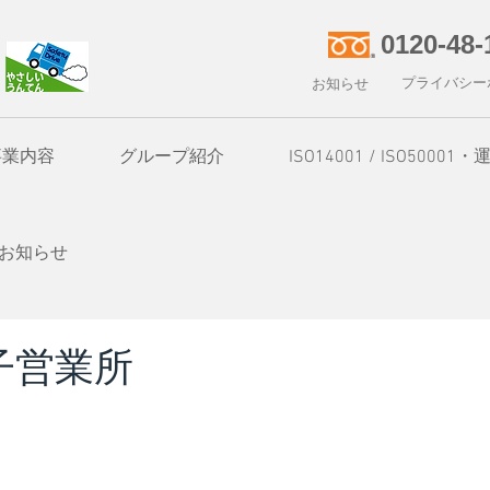
0120-48-
プライバシー
お知らせ
事業内容
グループ紹介
ISO14001 / ISO50
お知らせ
子営業所