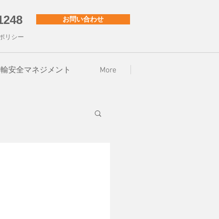
1248
お問い合わせ
ポリシー
001・運輸安全マネジメント
More