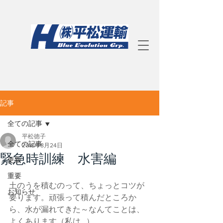
記事
全ての記事
平松徳子
全ての記事
2018年8月24日
緊急時訓練 水害編
更新
重要
土のうを積むのって、ちょっとコツが
お知らせ
要ります。頑張って積んだところか
ら、水が漏れてきた～なんてことは、
よくあります（私は…）