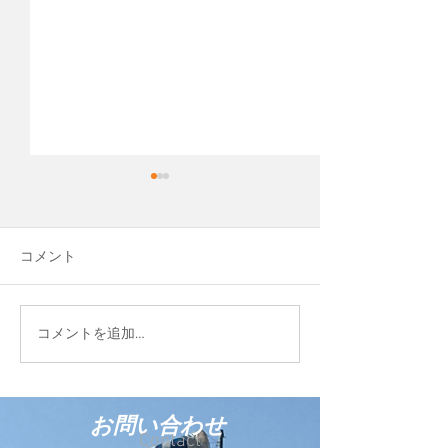
先日、Cocopaver
という会社を作
平松運輸のグルー
コメント
Blue Evolution 
して、新しい会社
しました。 ココ
FIELD STYLE TOKYO
コメントを追加…
う輸入商材を販売
2026に参加しています
お問い合わせ
Contact