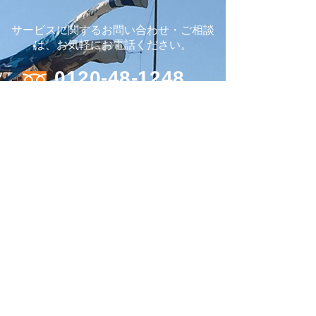
サービスに関するお問い合わせ・ご相談
は、お気軽にお電話ください。
0120-48-1248
0866-48-3588
本社 〒716-0207 岡山県高梁市
川上町仁賀627番地
メールフォームからも24時間受け付けております。
お問い合わせフォーム
株式会社 平松運輸
Blue Evolution Grp.