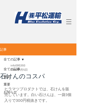
記事
全ての記事
info095393
全ての記事
2019年1月5日
石けんのコスパ
更新
重要
ヒラマツプロダクトでは、石けんを販
お知らせ
売しています。白い石けんは、一袋3個
入りで300円税抜きです。