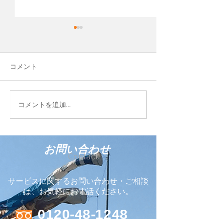
先日、Cocopaver
という会社を作
平松運輸のグルー
コメント
Blue Evolution 
して、新しい会社
しました。 ココ
FIELD STYLE TOKYO
コメントを追加…
う輸入商材を販売
2026に参加しています
お問い合わせ
Contact
サービスに関するお問い合わせ・ご相談
は、お気軽にお電話ください。
0120-48-1248