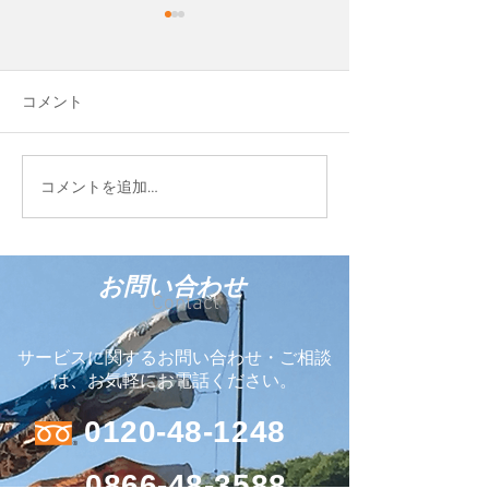
先日、Cocopaver
という会社を作
平松運輸のグルー
コメント
Blue Evolution 
して、新しい会社
しました。 ココ
FIELD STYLE TOKYO
コメントを追加…
う輸入商材を販売
2026に参加しています
お問い合わせ
Contact
サービスに関するお問い合わせ・ご相談
は、お気軽にお電話ください。
0120-48-1248
0866-48-3588