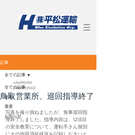
記事
全ての記事
info095393
全ての記事
2019年3月6日
鳥取営業所、巡回指導終了
更新
重要
写真を撮り損ねましたが、無事巡回指
お知らせ
導終了しました。指導内容は、12項目
の安全教育について、運転手さん個別
にその内容消化状況を記録しなさいと