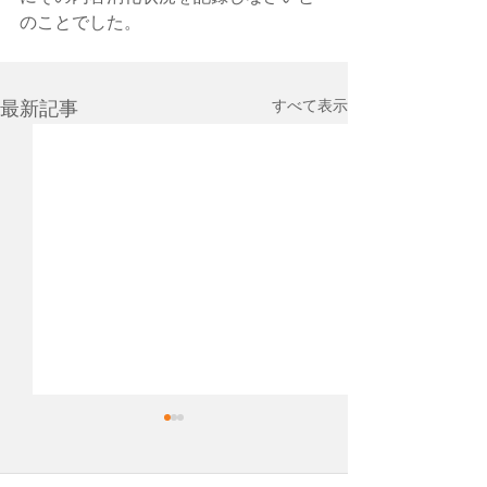
のことでした。
すべて表示
最新記事
先日、Cocopaver
という会社を作