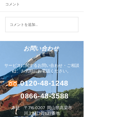
平松運輸のグルー
コメント
Blue Evolution 
して、新しい会社
しました。 ココ
FIELD STYLE TOKYO
コメントを追加…
う輸入商材を販売
2026に参加しています
お問い合わせ
Contact
サービスに関するお問い合わせ・ご相談
は、お気軽にお電話ください。
0120-48-1248
0866-48-3588
本社 〒716-0207 岡山県高梁市
川上町仁賀627番地