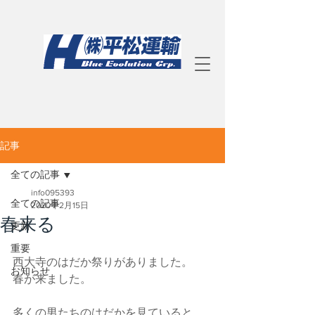
記事
全ての記事
info095393
全ての記事
2020年2月15日
春来る
更新
重要
西大寺のはだか祭りがありました。
お知らせ
春が来ました。
多くの男たちのはだかを見ていると、