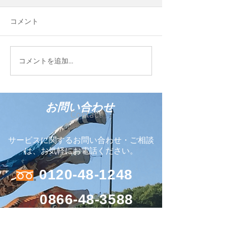
という会社を作
平松運輸のグルー
コメント
Blue Evolution 
して、新しい会社
しました。 ココ
FIELD STYLE TOKYO
コメントを追加…
う輸入商材を販売
2026に参加しています
お問い合わせ
Contact
サービスに関するお問い合わせ・ご相談
は、お気軽にお電話ください。
0120-48-1248
0866-48-3588
本社 〒716-0207 岡山県高梁市