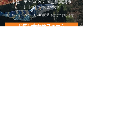
本社 〒716-0207 岡山県高梁市
川上町仁賀627番地
メールフォームからも24時間受け付けております。
お問い合わせフォーム
株式会社 平松運輸
Blue Evolution Grp.
事業所・アクセス
会社情報
事業内容
グループ紹介
ISO14001 / ISO50001・運輸安全マネジメント