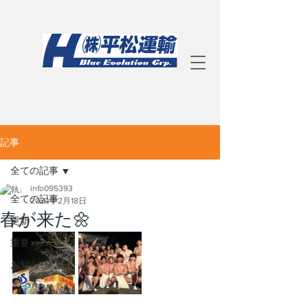
記事
全ての記事
info095393
全ての記事
2024年2月18日
春が来た🌼
更新
重要
お知らせ