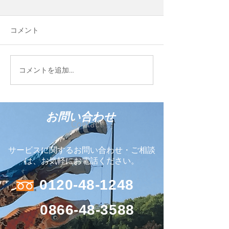
という会社を作
平松運輸のグルー
コメント
Blue Evolution 
して、新しい会社
しました。 ココ
FIELD STYLE TOKYO
コメントを追加…
う輸入商材を販売
2026に参加しています
お問い合わせ
Contact
サービスに関するお問い合わせ・ご相談
は、お気軽にお電話ください。
0120-48-1248
0866-48-3588