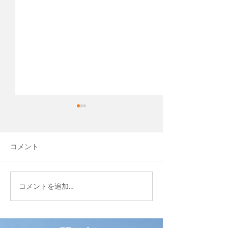
先日、Cocopaver Japan
という会社を作りました
平松運輸のグループ全体を
コメント
春が来ます
Blue Evolution Grp.といいま
して、新しい会社が仲間入り
しました。 ココペーバーとい
コメントを追加…
う輸入商材を販売します。