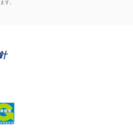
ます。
針