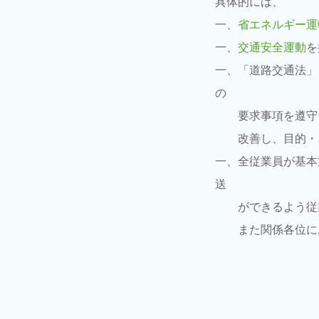
具体的には、
一、
省エネルギー運
一、
交通安全運動
を
一、「道路交通法」
の
要求
事項を遵守
改
善し、
目的・
一、全従業員が基本
送
ができるよう従業
また関係各位にお