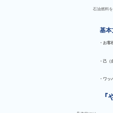
石油燃料を
基本
・お客
・己（
・ワッ
『