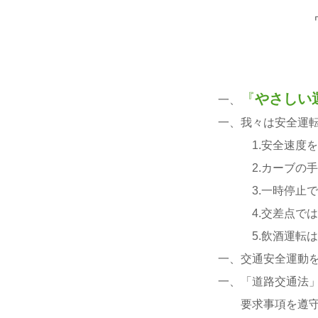
『
やさしい
一、
一、我々は安全運
1.安全速度を
2.カーブの手前
3.一時停止で横
4.交差点では
5.飲酒運転は
一、交通安全運動
一、「道路交通法
要求事項を遵守し