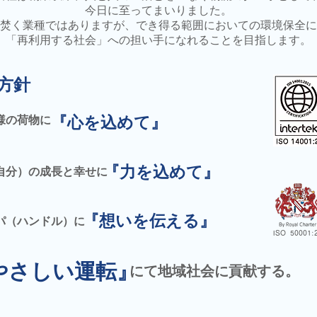
今日に至ってまいりました。
焚く業種ではありますが、でき得る範囲においての環境保全に
「再利用する社会」への担い手になれることを目指します。
方針
『心を込めて』
様の荷物に
『力を込めて』
自分）の成長と幸せに
『想いを伝える』
パ（ハンドル）に
ISO 50001
やさし
い運転』
にて地域社会に貢献する。